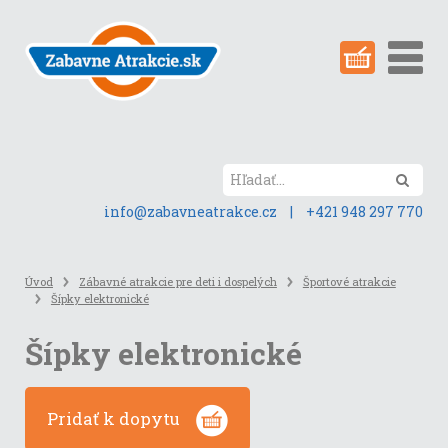
Preskočiť
na
obsah
stránky
Hľada
info@zabavneatrakce.cz
|
+421 948 297 770
Úvod
Zábavné atrakcie pre deti i dospelých
Športové atrakcie
Šípky elektronické
Šípky elektronické
Pridať k dopytu