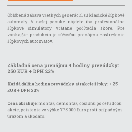
Obľúbená zábava všetkých generácií, sú klasické šípkové
automaty. V našej ponuke nájdete iba profesionálne
šípkové simulátory vrátane počítadla skóre. Pre
vonkajšie produkcia je súčasťou prenájmu zastrešenie
šípkových automatov.
Základná cena prenájmu 4 hodiny prevádzky:
250 EUR + DPH 23%
Každá ďalšia hodina prevádzky atrakcie šípky: + 25
EUR + DPH 23%
Cena obsahuje:
montáž, demontáž, obsluhu po celú dobu
akcie, poistenie vo výške 775 000 Euro proti prípadným
úrazom a škodám