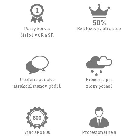
Party Servis
Exkluzívny atrakcie
číslo 1 v ČR a SR
Ucelená ponuka
Riešenie pri
atrakcií, stanov, pódiá
zlom počasí
Viac ako 800
Profesionálne a