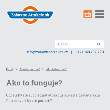
Preskočiť
na
obsah
stránky
Hľada
info@zabavneatrakce.cz
|
+421 948 297 770
Úvod
Ako to funguje?
Ako to funguje?
Ako to funguje?
Chceli by ste si objednať atrakciu, ale ešte neviete akú?
Potrebovali by ste poradiť?