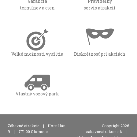
Garancia
Pravidelný
termínov a cien
servis atrakcií
Veľké možnosti využitia
Diskrétnosť pri akciách
Vlastný vozový park
,
Zábavné atrakcie
|
Horní lán
Copyright 2026
,
9
|
771 00 Olomouc
zabavneatrakcie.sk
|