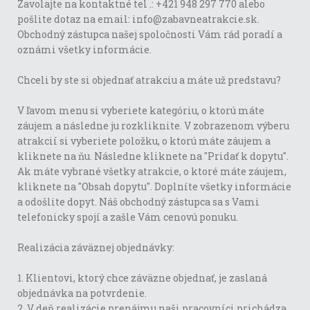
Zavolajte na kontaktné tel .: +421 948 297 770 alebo
pošlite dotaz na email: info@zabavneatrakcie.sk.
Obchodný zástupca našej spoločnosti Vám rád poradí a
oznámi všetky informácie.
Chceli by ste si objednať atrakciu a máte už predstavu?
V ľavom menu si vyberiete kategóriu, o ktorú máte
záujem a následne ju rozkliknite. V zobrazenom výberu
atrakcií si vyberiete položku, o ktorú máte záujem a
kliknete na ňu. Následne kliknete na "Pridať k dopytu".
Ak máte vybrané všetky atrakcie, o ktoré máte záujem,
kliknete na "Obsah dopytu". Doplníte všetky informácie
a odošlite dopyt. Náš obchodný zástupca sa s Vami
telefonicky spojí a zašle Vám cenovú ponuku.
Realizácia záväznej objednávky:
1. Klientovi, ktorý chce záväzne objednať, je zaslaná
objednávka na potvrdenie.
2. V deň realizácie prenájmu naši pracovníci prichádza