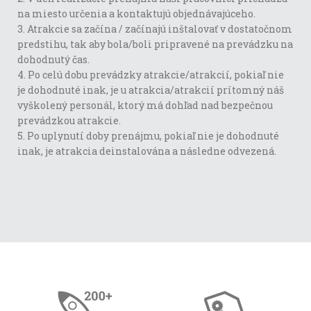
na miesto určenia a kontaktujú objednávajúceho.
3. Atrakcie sa začína / začínajú inštalovať v dostatočnom
predstihu, tak aby bola/boli pripravené na prevádzku na
dohodnutý čas.
4. Po celú dobu prevádzky atrakcie/atrakcií, pokiaľ nie
je dohodnuté inak, je u atrakcia/atrakcií prítomný náš
vyškolený personál, ktorý má dohľad nad bezpečnou
prevádzkou atrakcie.
5. Po uplynutí doby prenájmu, pokiaľ nie je dohodnuté
inak, je atrakcia deinstalována a následne odvezená.