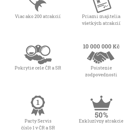
Viac ako 200 atrakcií
Priami majitelia
všetkých atrakcií
Pokrytie cele ČR a SR
Poistenie
zodpovednosti
Party Servis
Exkluzívny atrakcie
číslo 1 v ČR a SR