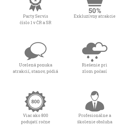
Party Servis
Exkluzívny atrakcie
číslo 1 v ČR a SR
Ucelená ponuka
Riešenie pri
atrakcií, stanov, pódiá
zlom počasí
Viac ako 800
Profesionálne a
podujatí ročne
školenie obsluha