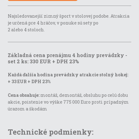
Najsledovanejší zimný šport v stolovej podobe. Atrakcia
je určená pre 4 hráčov, v ponuke sú sety po
2 alebo 4 stoloch.
Základná cena prenájmu 4 hodiny prevádzky -
set 2 ks: 330 EUR + DPH 23%
Každá ďalšia hodina prevádzky atrakcie stolný hokej:
+ 33 EUR + DPH 23%
Cena obsahuje:
montáž, demontáž, obsluhu po celú dobu
akcie, poistenie vo výške 775 000 Euro proti prípadným
úrazom a škodám
Technické podmienky: