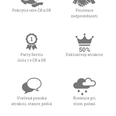
Pokrytie cele ČR a SR
Poistenie
zodpovednosti
Party Servis
Exkluzívny atrakcie
číslo 1 v ČR a SR
Ucelená ponuka
Riešenie pri
atrakcií, stanov, pódiá
zlom počasí