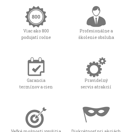
Viac ako 800
Profesionálne a
podujatí ročne
školenie obsluha
Garancia
Pravidelný
termínov a cien
servis atrakcií
Veľké možnosti využitia
Diskrétnosť pri akciách