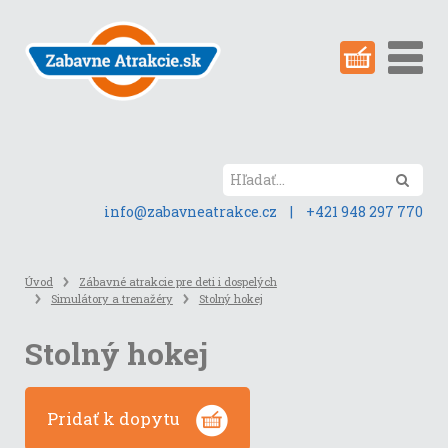
Preskočiť
na
obsah
stránky
Hľada
info@zabavneatrakce.cz
|
+421 948 297 770
Úvod
Zábavné atrakcie pre deti i dospelých
Simulátory a trenažéry
Stolný hokej
Stolný hokej
Pridať k dopytu