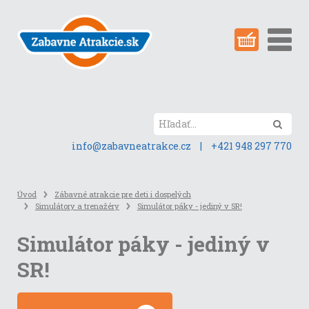
Preskočiť
na
obsah
stránky
Hľada
info@zabavneatrakce.cz
|
+421 948 297 770
Úvod
Zábavné atrakcie pre deti i dospelých
Simulátory a trenažéry
Simulátor páky - jediný v SR!
Simulátor páky - jediný v
SR!