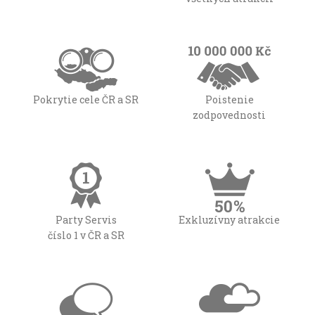
Pokrytie cele ČR a SR
Poistenie
zodpovednosti
Party Servis
Exkluzívny atrakcie
číslo 1 v ČR a SR