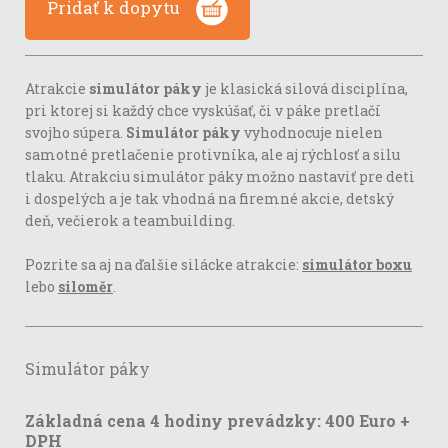
Pridať k dopytu
Atrakcie
simulátor páky
je klasická silová disciplína,
pri ktorej si každý chce vyskúšať, či v páke pretlačí
svojho súpera.
Simulátor páky
vyhodnocuje nielen
samotné pretlačenie protivníka, ale aj rýchlosť a silu
tlaku. Atrakciu simulátor páky možno nastaviť pre deti
i dospelých a je tak vhodná na firemné akcie, detský
deň, večierok a teambuilding.
Pozrite sa aj na ďalšie silácke atrakcie:
simulátor boxu
lebo
siloměr
.
Simulátor páky
Základná cena 4 hodiny prevádzky: 400 Euro +
DPH