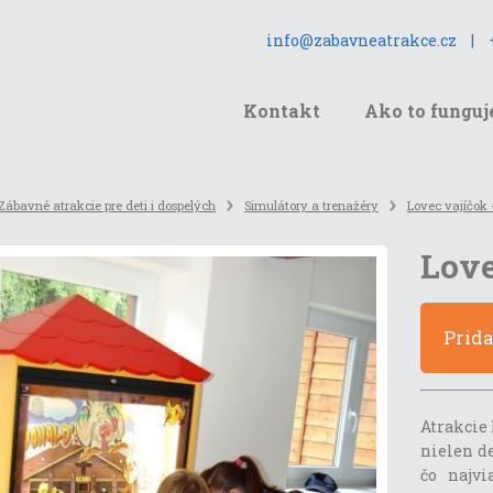
info@zabavneatrakce.cz
|
Kontakt
Ako to funguj
Zábavné atrakcie pre deti i dospelých
Simulátory a trenažéry
Lovec vajíčok -
Love
Prid
Atrakcie 
nielen de
čo najvi