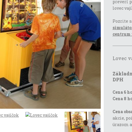
preverí p
lovec vaj
Pozrite s
simulát
centrum 
Lovec v
Základn
DPH
Cena 6 ho
Cena 8 ho
Cena obsa
akcie, po
úrazom 