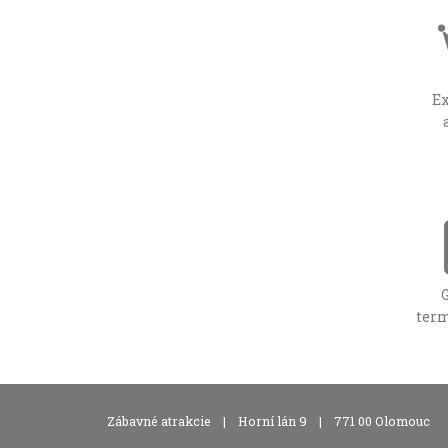
E
term
,
,
Zábavné atrakcie
|
Horní lán 9
|
771 00 Olomouc