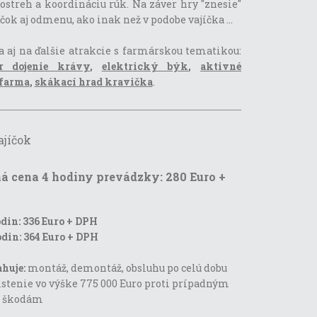
ostreh a koordináciu rúk. Na záver hry "znesie"
íčok aj odmenu, ako inak než v podobe vajíčka ...
a aj na ďalšie atrakcie s farmárskou tematikou:
or dojenie krávy
,
elektrický býk
,
aktivné
farma
,
skákací hrad kravička
.
ajíčok
á cena 4 hodiny prevádzky: 280 Euro +
din: 336 Euro + DPH
din: 364 Euro + DPH
huje:
montáž, demontáž, obsluhu po celú dobu
istenie vo výške 775 000 Euro proti prípadným
a škodám