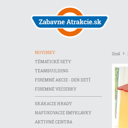
Preskočiť
na
obsah
stránky
NOVINKY
Úvod
TÉMATICKÉ SETY
TEAMBUILDING
FIREMNÉ AKCIE - DEŇ DETÍ
FIREMNÉ VEČIERKY
SKÁKACIE HRADY
NAFUKOVACIE ŠMYKĽAVKY
AKTIVNÉ CENTRA