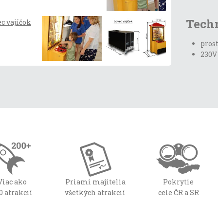
Tech
prost
230V 
Viac ako
Priami majitelia
Pokrytie
0 atrakcií
všetkých atrakcií
cele ČR a SR