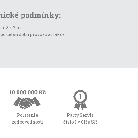
nické podmínky:
or 2 x 2 m
po celou dobu provozu atrakce
Poistenie
Party Servis
zodpovednosti
číslo 1 v ČR a SR