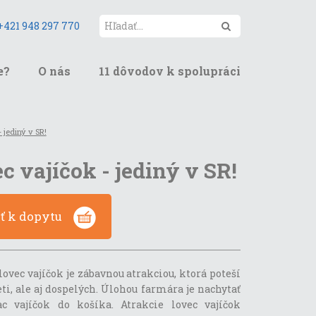
Hľadať
+421 948 297 770
e?
O nás
11 dôvodov k spolupráci
 jediný v SR!
c vajíčok - jediný v SR!
ať k dopytu
lovec vajíčok je zábavnou atrakciou, ktorá poteší
ti, ale aj dospelých. Úlohou farmára je nachytať
ac vajíčok do košíka. Atrakcie lovec vajíčok