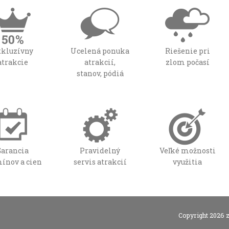
xkluzívny
Ucelená ponuka
Riešenie pri
atrakcie
atrakcií,
zlom počasí
stanov, pódiá
Garancia
Pravidelný
Veľké možnosti
ínov a cien
servis atrakcií
využitia
Copyright 2026