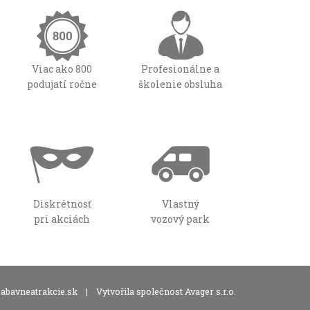
Viac ako 800
Profesionálne a
podujatí ročne
školenie obsluha
Diskrétnosť
Vlastný
pri akciách
vozový park
zabavneatrakcie.sk
|
Vytvořila společnost Avager s.r.o.