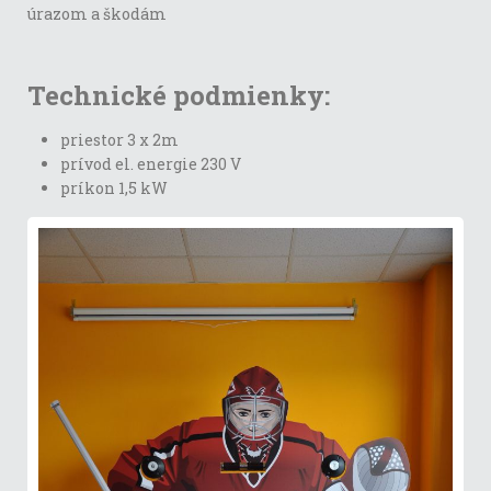
úrazom a škodám
Technické podmienky:
priestor 3 x 2m
prívod el. energie 230 V
príkon 1,5 kW