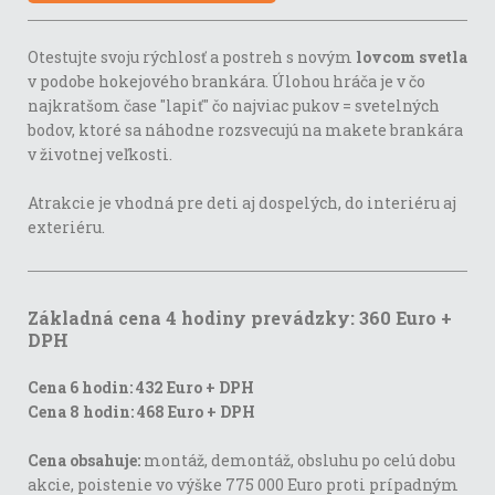
Otestujte svoju rýchlosť a postreh s novým
lovcom svetla
v podobe hokejového brankára. Úlohou hráča je v čo
najkratšom čase "lapiť" čo najviac pukov = svetelných
bodov, ktoré sa náhodne rozsvecujú na makete brankára
v životnej veľkosti.
Atrakcie je vhodná pre deti aj dospelých, do interiéru aj
exteriéru.
Základná cena 4 hodiny prevádzky: 360 Euro +
DPH
Cena 6 hodin: 432 Euro + DPH
Cena 8 hodin: 468 Euro + DPH
Cena obsahuje:
montáž, demontáž, obsluhu po celú dobu
akcie, poistenie vo výške 775 000 Euro proti prípadným