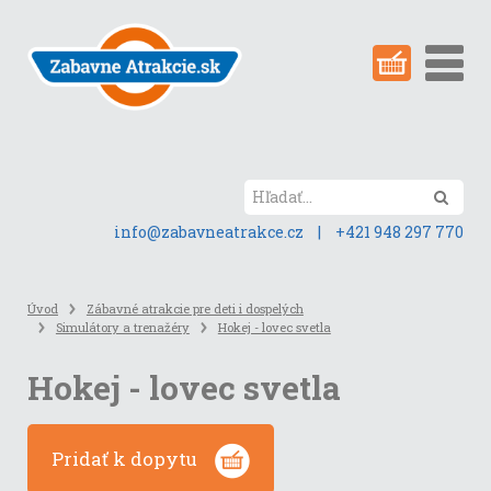
Preskočiť
na
obsah
stránky
Hľada
info@zabavneatrakce.cz
|
+421 948 297 770
Úvod
Zábavné atrakcie pre deti i dospelých
Simulátory a trenažéry
Hokej - lovec svetla
Hokej - lovec svetla
Pridať k dopytu