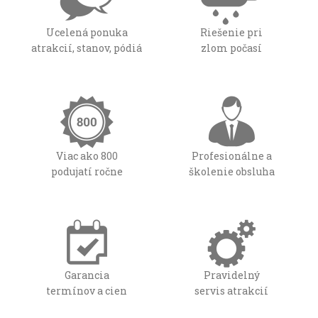
Ucelená ponuka
Riešenie pri
atrakcií, stanov, pódiá
zlom počasí
Viac ako 800
Profesionálne a
podujatí ročne
školenie obsluha
Garancia
Pravidelný
termínov a cien
servis atrakcií