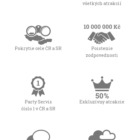
všetkých atrakcií
Pokrytie cele ČR a SR
Poistenie
zodpovednosti
Party Servis
Exkluzívny atrakcie
číslo 1 v ČR a SR