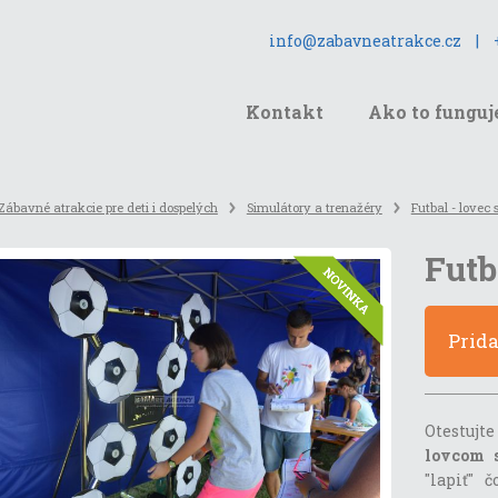
info@zabavneatrakce.cz
|
Kontakt
Ako to funguj
Zábavné atrakcie pre deti i dospelých
Simulátory a trenažéry
Futbal - lovec 
Futb
Prid
Otestujt
lovcom s
"lapiť" 