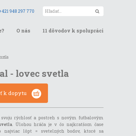
Hľadať
+421 948 297 770
e?
O nás
11 dôvodov k spolupráci
svetla
al - lovec svetla
ať k dopytu
e svoju rýchlosť a postreh s novým futbalovým
vetla
. Úlohou hráča je v čo najkratšom čase
čo najviac lôpt = svetelných bodov, ktoré sa