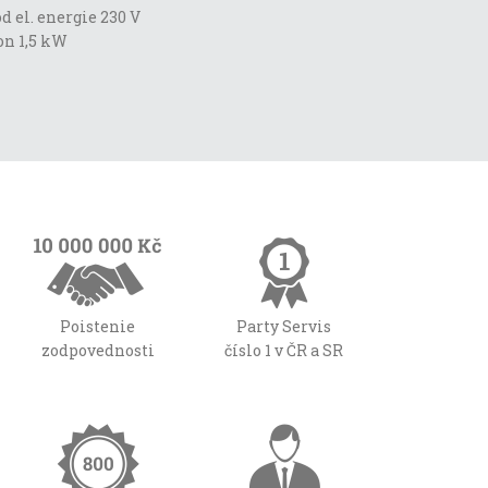
d el. energie 230 V
on 1,5 kW
Poistenie
Party Servis
zodpovednosti
číslo 1 v ČR a SR