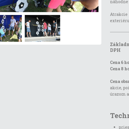
náhodne 
Atrakcie 
exteriéru
Základn
DPH
Cena 6 ho
Cena 8 ho
Cena obsa
akcie, po
úrazom 
Tech
pries