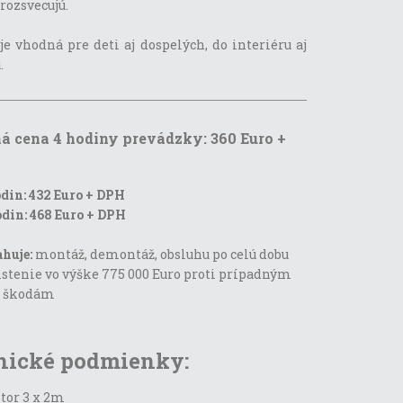
rozsvecujú.
je vhodná pre deti aj dospelých, do interiéru aj
.
á cena 4 hodiny prevádzky: 360 Euro +
din: 432 Euro + DPH
din: 468 Euro + DPH
huje:
montáž, demontáž, obsluhu po celú dobu
istenie vo výške 775 000 Euro proti prípadným
a škodám
nické podmienky:
tor 3 x 2m