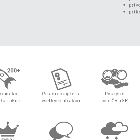
prívo
prík
Viac ako
Priami majitelia
Pokrytie
0 atrakcií
všetkých atrakcií
cele ČR a SR