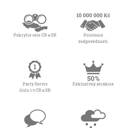
Pokrytie cele ČR a SR
Poistenie
zodpovednosti
Party Servis
Exkluzívny atrakcie
číslo 1 v ČR a SR