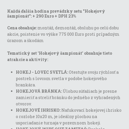
Každá ďalšia hodina prevádzky setu "Hokejový
šampionát": + 290 Euro + DPH 23%
Cena obsahuje:
montáž, demontáž, obsluhu po celú dobu
akcie, poistenie vo výške 775 000 Euro proti prípadným
úrazom a škodám
Tematický set 'Hokejový šampionát' obsahuje tieto
atrakcie a aktivity:
HOKEJ - LOVEC SVETLÁ:
Otestujte svoju rýchlosť a
postreh s lovcom svetla v podobe hokejového
brankára.
HOKEJOVÁ BRÁNKA:
Úlohou súťažiach je presne
zamieriť a streliť bránku do jedného z vyhradených
otvorov.
HOKEJOVÉ IHRISKO:
Nafukovací hokejovej ihrisko
o rozlohe 10x20 m, je ideálny plochou na
usporiadanie turnaja v pozemnom hokeji