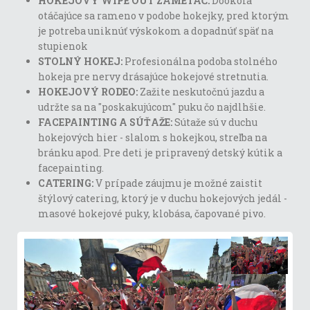
HOKEJOVÝ WIPE OUT ZAMETAČ:
Dookola
otáčajúce sa rameno v podobe hokejky, pred ktorým
je potreba uniknúť výskokom a dopadnúť späť na
stupienok
STOLNÝ HOKEJ:
Profesionálna podoba stolného
hokeja pre nervy drásajúce hokejové stretnutia.
HOKEJOVÝ RODEO:
Zažite neskutočnú jazdu a
udržte sa na "poskakujúcom" puku čo najdlhšie.
FACEPAINTING A SÚŤAŽE:
Sútaže sú v duchu
hokejových hier - slalom s hokejkou, streľba na
bránku apod. Pre deti je pripravený detský kútik a
facepainting.
CATERING:
V prípade záujmu je možné zaistit
štýlový catering, ktorý je v duchu hokejových jedál -
masové hokejové puky, klobása, čapované pivo.