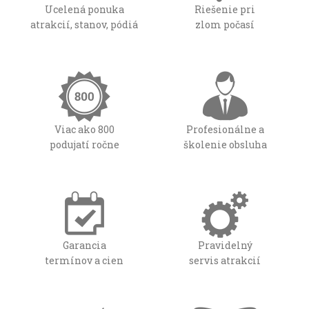
Ucelená ponuka
Riešenie pri
atrakcií, stanov, pódiá
zlom počasí
Viac ako 800
Profesionálne a
podujatí ročne
školenie obsluha
Garancia
Pravidelný
termínov a cien
servis atrakcií