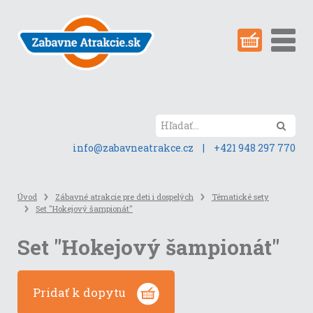
Preskočiť
na
obsah
stránky
Hľada
info@zabavneatrakce.cz
|
+421 948 297 770
Úvod
Zábavné atrakcie pre deti i dospelých
Tématické sety
Set "Hokejový šampionát"
Set "Hokejový šampionát"
Pridať k dopytu