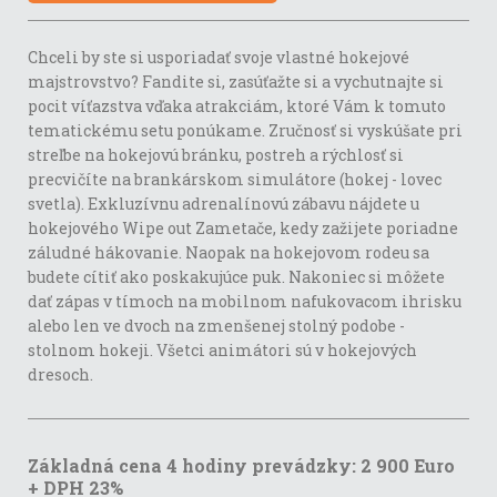
Chceli by ste si usporiadať svoje vlastné hokejové
majstrovstvo? Fandite si, zasúťažte si a vychutnajte si
pocit víťazstva vďaka atrakciám, ktoré Vám k tomuto
tematickému setu ponúkame. Zručnosť si vyskúšate pri
streľbe na hokejovú bránku, postreh a rýchlosť si
precvičíte na brankárskom simulátore (hokej - lovec
svetla). Exkluzívnu adrenalínovú zábavu nájdete u
hokejového Wipe out Zametače, kedy zažijete poriadne
záludné hákovanie. Naopak na hokejovom rodeu sa
budete cítiť ako poskakujúce puk. Nakoniec si môžete
dať zápas v tímoch na mobilnom nafukovacom ihrisku
alebo len ve dvoch na zmenšenej stolný podobe -
stolnom hokeji. Všetci animátori sú v hokejových
dresoch.
Základná cena 4 hodiny prevádzky: 2 900 Euro
+ DPH 23%