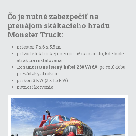
Čo je nutné zabezpečiť na
prenájom skákacieho hradu
Monster Truck:
priestor 7 x 6 x 5,5 m
prívod elektrickej energie, až na miesto, kde bude
atrakcia inštalovaná
1x samostatne istený kábel 230V/16A
, po celú dobu
prevádzky atrakcie
príkon 3 kW (2 x 1,5 kW)
nutnosť kotvenia