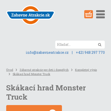
Preskočiť
na
obsah
stránky
Hľada
info@zabavneatrakce.cz
|
+421 948 297 770
Úvod
Zábavné atrakcie pre deti i dospelých
Kompletný výpis
Skákací hrad Monster Truck
Skákací hrad Monster
Truck