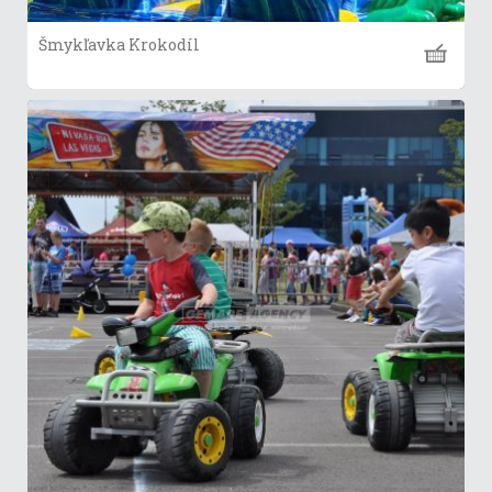
Šmykľavka Krokodíl