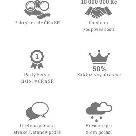
Pokrytie cele ČR a SR
Poistenie
zodpovednosti
Party Servis
Exkluzívny atrakcie
číslo 1 v ČR a SR
Ucelená ponuka
Riešenie pri
atrakcií, stanov, pódiá
zlom počasí