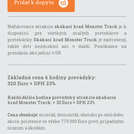
Pridať k dopytu
Nafukovacie atrakcie
skákací hrad Monster Truck
je k
dispozícii pre všetkých malých pretekárov a
pretekárky.
Skákací hrad Monster Truck
je zastrešený,
takže deti nezmoknú ani v daždi. Ponúkame na
prenájom ako jediní v SR.
Základná cena 4 hodiny prevádzky:
320 Euro + DPH 23%
Každá ďalšia hodina prevádzky atrakcie akákacie
hrad Monster Truck: + 32 Euro + DPH 23%
Cena obsahuje:
montáž, demontáž, obsluhu po celú dobu
akcie, poistenie vo výške 775 000 Euro proti prípadným
úrazom a škodám