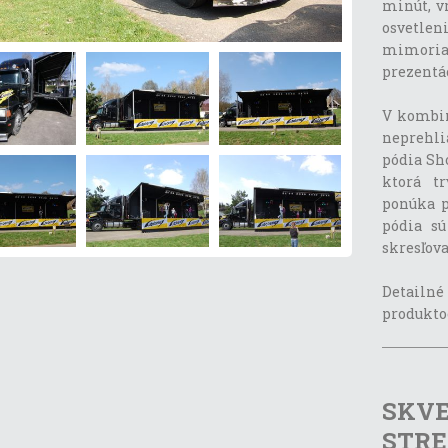
minút, v
osvetlen
mimoria
prezentác
V kombi
neprehli
pódia Sho
ktorá t
ponúka p
pódia s
skresľova
Detailn
produkto
SKV
STRE