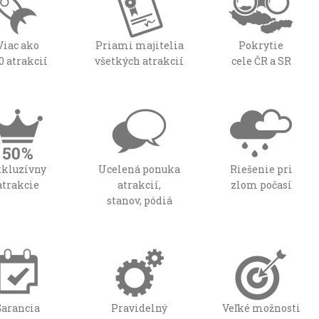
Viac ako
Priami majitelia
Pokrytie
0 atrakcií
všetkých atrakcií
cele ČR a SR
xkluzívny
Ucelená ponuka
Riešenie pri
atrakcie
atrakcií,
zlom počasí
stanov, pódiá
Garancia
Pravidelný
Veľké možnosti