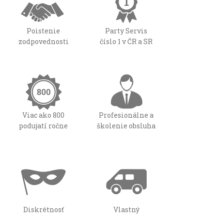
Poistenie
Party Servis
zodpovednosti
číslo 1 v ČR a SR
Viac ako 800
Profesionálne a
podujatí ročne
školenie obsluha
Diskrétnosť
Vlastný