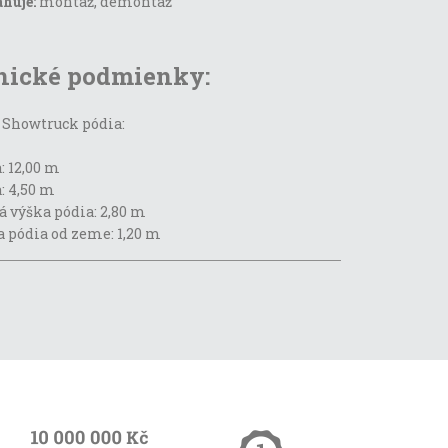
huje:
montáž, demontáž
nické podmienky:
Showtruck pódia:
: 12,00 m
: 4,50 m
á výška pódia: 2,80 m
 pódia od zeme: 1,20 m