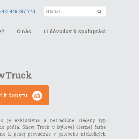
Hľadať
+421 948 297 770
e?
O nás
11 dôvodov k spolupráci
wTruck
ať k dopytu
ck je exkluzívna a netradične riešený typ
o pódia. Show Truck v štýlovej čiernej farbe
me k plnej prevádzke v priebehu niekoľkých