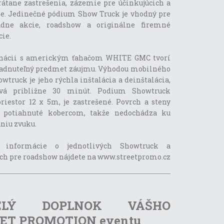
rátane zastrešenia, zázemie pre účinkujúcich a
ie. Jedinečné pódium Show Truck je vhodný pre
dne akcie, roadshow a originálne firemné
ie.
nácii s americkým ťahačom WHITE GMC tvorí
adnuteľný predmet záujmu. Výhodou mobilného
wtruck je jeho rýchla inštalácia a deinštalácia,
rvá približne 30 minút. Podium Showtruck
riestor 12 x 5m, je zastrešené. Povrch a steny
ú potiahnuté kobercom, takže nedochádza ku
niu zvuku.
é informácie o jednotlivých Showtruck a
ch pre roadshow nájdete na www.streetpromo.cz
ELÝ DOPLNOK VÁŠHO
ET PROMOTION eventu