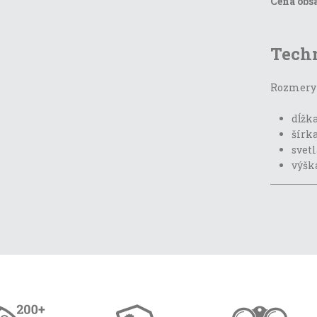
Cena obsa
Tech
Rozmery 
dĺžka
šírka
svetl
výška