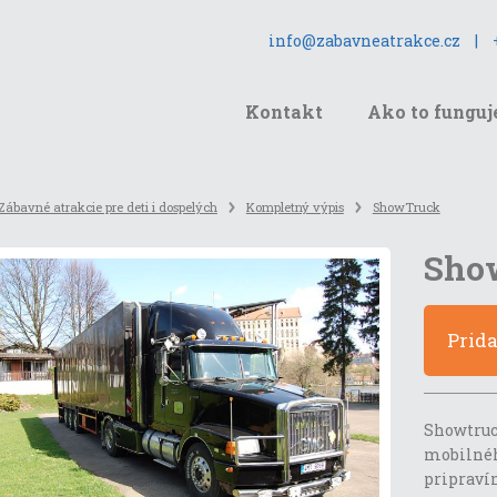
info@zabavneatrakce.cz
|
Kontakt
Ako to funguj
Zábavné atrakcie pre deti i dospelých
Kompletný výpis
ShowTruck
Sho
Prid
Showtru
mobilnéh
pripraví