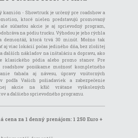
 kamión - Showtruck je určený pre roadshow a
omotion, ktoré nielen predstavujú promovaný
 ale súčasťou akcie je aj sprievodný program,
odohráva na pódiu trucku. Výhodou je jeho rýchla
a demontáž, ktorá trvá 30 minút. Možno tak
ť aj viac lokácií počas jediného dňa, bez zložitej
a ďalších nákladov na inštaláciu a dopravu, ako
e klasického pódia alebo promo stanov. Pre
é roadshow ponúkame možnosť kompletného
vanie ťahača aj návesu, úpravy vnútorných
ov podľa Vašich požiadaviek a zabezpečenie
nej akcie na kľúč vrátane vyškolených
ov a ďalšieho sprievodného programu.
á cena za 1 denný prenájom: 1 250 Euro +