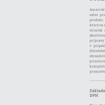
Americký
sales pr
produkt,
ktorý sa 
montáž 
absolvova
prípravy 
v prípad
dlhodob
obrando
priestor
komplet
promotér
Základn
DPH