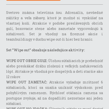
Svetovo známa televízna šou. Adrenalín, nevšedné
zážitky a veľa zábavy, ktoré je možné si vyskúšať na
vlastnej koži. Atrakcie v podobe preslávených obrích
gulí, boxovacie stene alebo zametače vyprovokujú k
súťaživosti. Set je vhodný na firemné akcie i
teambuildingy v duchu wipe out či hier bez hraníc.
Set "Wipe out" obsahuje následujúce aktivity:
WIPE OUT OBRIE GUĽE:
Úlohou súťažiacich je prebehnúť
alebo preskákať dráhu zloženú z veľkých nafukovacích
lôpt. Atrtakce je vhodná pre dospelých a deti staršie ako
12 rokov.
WIPE OUT ZAMETAČ:
Atrakcie vyžaduje mrštnosť 6
súťažiacich, ktorí sa snažia uniknúť výskokom pred
pohyblivým ramenom. Rýchlosť otáčania ramena sa
postupne zvyšuje, až na dopadlišti nezostane ani jeden
súťažiaci.
WIPE OUT HOJDAČKA:
Účastník súťaže sa musí dostať