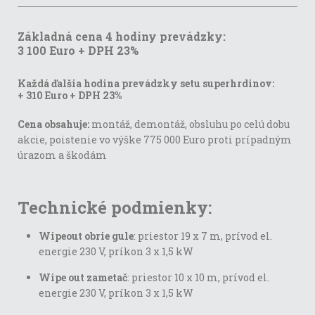
Základná cena 4 hodiny prevádzky:
3 100 Euro + DPH 23%
Každá ďalšia hodina prevádzky setu superhrdinov:
+ 310 Euro + DPH 23%
Cena obsahuje:
montáž, demontáž, obsluhu po celú dobu
akcie, poistenie vo výške 775 000 Euro proti prípadným
úrazom a škodám
Technické podmienky:
Wipeout obrie gule
: priestor 19 x 7 m, prívod el.
energie 230 V, príkon 3 x 1,5 kW
Wipe out zametač
: priestor 10 x 10 m, prívod el.
energie 230 V, príkon 3 x 1,5 kW