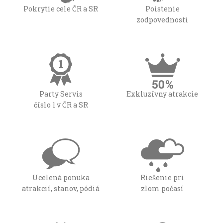
Pokrytie cele ČR a SR
Poistenie
zodpovednosti
Party Servis
Exkluzívny atrakcie
číslo 1 v ČR a SR
Ucelená ponuka
Riešenie pri
atrakcií, stanov, pódiá
zlom počasí