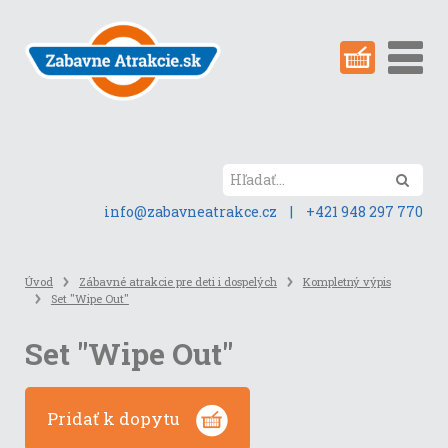
Preskočiť
na
obsah
stránky
Hľada
info@zabavneatrakce.cz
|
+421 948 297 770
Úvod
Zábavné atrakcie pre deti i dospelých
Kompletný výpis
Set "Wipe Out"
Set "Wipe Out"
Pridať k dopytu