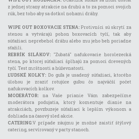
z jednej strany atrakcie na druhú a to za pomoci svojich
rúk, bez toho aby sa dotkol nohami dráhy.
WIPE OUT BOXOVACIE STENA:
Protivníci sú skrytí za
stenou a vytvárajú pohon boxovacích tyčí, tak aby
súťažiaci neprebehol dráhu alebo mu jeho beh poriadne
sťažili.
REBRÍK SILÁKOV:
"Zubatá" nafukovacie horolezecká
stena, po ktorej súťažiaci šplhajú za pomoci drevených
tyčí. Test mrštnosti a húževnatosti.
ĽUDSKÉ KOLKY:
Do guľa je usadený súťažiaci, ktorého
úlohou je zraziť rotujúce guľou čo najväčší počet
nafukovacích kolkov.
MODERÁTOR:
na Vaše prianie Vám zabezpečíme
moderátora podujatia, ktorý komentuje dianie na
atrakciách, povzbuzeje súťažiaci k lepším výkonom a
dohliada na časový sled akcie.
CATERING
:V prípade záujmu je možné zaistiť štýlový
catering, servírovaný v party stanoch.