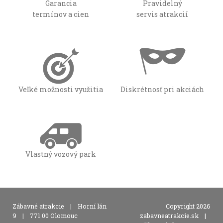
Garancia
Pravidelný
termínov a cien
servis atrakcií
Veľké možnosti využitia
Diskrétnosť pri akciách
Vlastný vozový park
,
Zábavné atrakcie
|
Horní lán
Copyright 2026
,
9
|
771 00 Olomouc
zabavneatrakcie.sk
|