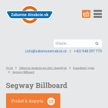
Preskočiť
na
obsah
stránky
Hľada
info@zabavneatrakce.cz
|
+421 948 297 770
Úvod
Zábavné atrakcie pre deti i dospelých
Kompletný výpis
Segway Billboard
Segway Billboard
Pridať k dopytu