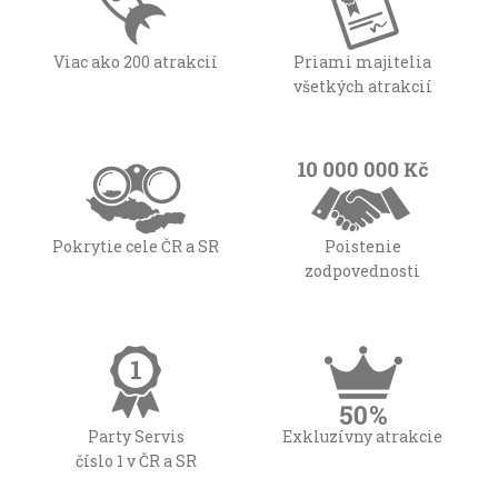
Viac ako 200 atrakcií
Priami majitelia
všetkých atrakcií
Pokrytie cele ČR a SR
Poistenie
zodpovednosti
Party Servis
Exkluzívny atrakcie
číslo 1 v ČR a SR