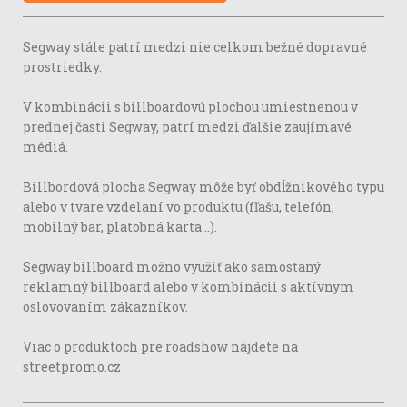
Segway stále patrí medzi nie celkom bežné dopravné
prostriedky.
V kombinácii s billboardovú plochou umiestnenou v
prednej časti Segway, patrí medzi ďalšie zaujímavé
médiá.
Billbordová plocha Segway môže byť obdĺžnikového typu
alebo v tvare vzdelaní vo produktu (fľašu, telefón,
mobilný bar, platobná karta ..).
Segway billboard možno využiť ako samostaný
reklamný billboard alebo v kombinácii s aktívnym
oslovovaním zákazníkov.
Viac o produktoch pre roadshow nájdete na
streetpromo.cz