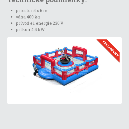
priestor 5 x 5 m
váha 400 kg
prívod el. energie 230 V
príkon 4,5 kW