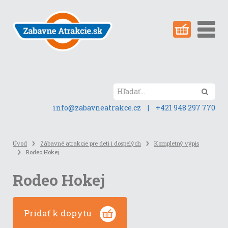
Preskočiť
na
obsah
stránky
Hľada
info@zabavneatrakce.cz
|
+421 948 297 770
Úvod
Zábavné atrakcie pre deti i dospelých
Kompletný výpis
Rodeo Hokej
Rodeo Hokej
Pridať k dopytu