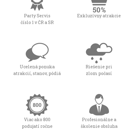
Party Servis
Exkluzívny atrakcie
číslo 1 v ČR a SR
Ucelená ponuka
Riešenie pri
atrakcií, stanov, pódiá
zlom počasí
Viac ako 800
Profesionálne a
podujatí ročne
školenie obsluha