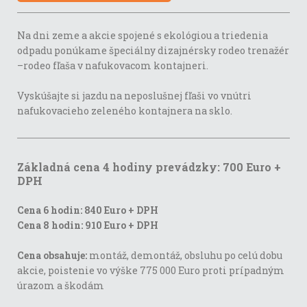
Na dni zeme a akcie spojené s ekológiou a triedenia
odpadu ponúkame špeciálny dizajnérsky rodeo trenažér
–rodeo fľaša v nafukovacom kontajneri.
Vyskúšajte si jazdu na neposlušnej fľaši vo vnútri
nafukovacieho zeleného kontajnera na sklo.
Základná cena 4 hodiny prevádzky: 700 Euro +
DPH
Cena 6 hodin: 840 Euro + DPH
Cena 8 hodin: 910 Euro + DPH
Cena obsahuje:
montáž, demontáž, obsluhu po celú dobu
akcie, poistenie vo výške 775 000 Euro proti prípadným
úrazom a škodám