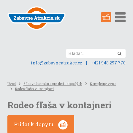
Preskočiť
na
obsah
stránky
Hľada
info@zabavneatrakce.cz
|
+421 948 297 770
Úvod
Zábavné atrakcie pre deti i dospelých
Kompletný výpis
Rodeo fľaša v kontajneri
Rodeo fľaša v kontajneri
Pridať k dopytu