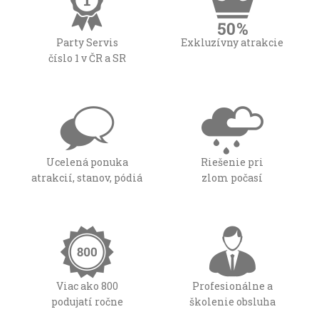
Party Servis
Exkluzívny atrakcie
číslo 1 v ČR a SR
Ucelená ponuka
Riešenie pri
atrakcií, stanov, pódiá
zlom počasí
Viac ako 800
Profesionálne a
podujatí ročne
školenie obsluha