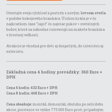
Otestujte svoju rýchlosť a postreh s novým
lovcom svetla
v podobe hokejového brankára. Úlohou hráča je v čo
najkratšom čase "lapiť" čo najviac pukov = svetelných
bodov, ktoré sa náhodne rozsvecujú na makete brankára
v životnej veľkosti.
Atrakcie je vhodná pre deti aj dospelých, do interiéru aj
exteriéru.
Základná cena 4 hodiny prevádzky: 360 Euro +
DPH
Cena 6 hodin: 432 Euro + DPH
Cena 8 hodin: 468 Euro + DPH
Cena obsahuje:
montáž, demontáž, obsluhu po celú dobu
akcie, poistenie vo výške 775 000 Euro proti prípadným