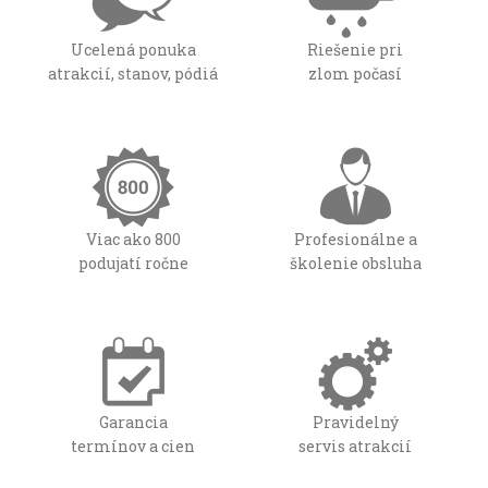
Ucelená ponuka
Riešenie pri
atrakcií, stanov, pódiá
zlom počasí
Viac ako 800
Profesionálne a
podujatí ročne
školenie obsluha
Garancia
Pravidelný
termínov a cien
servis atrakcií