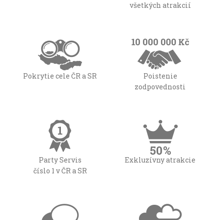
všetkých atrakcií
Pokrytie cele ČR a SR
Poistenie
zodpovednosti
Party Servis
Exkluzívny atrakcie
číslo 1 v ČR a SR