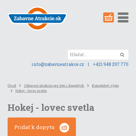
Preskočiť
na
obsah
stránky
Hľada
info@zabavneatrakce.cz
|
+421 948 297 770
Úvod
Zábavné atrakcie pre deti i dospelých
Kompletný výpis
Hokej - lovec svetla
Hokej - lovec svetla
Pridať k dopytu