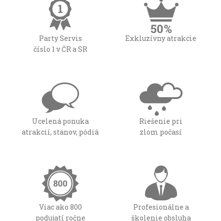
Party Servis
Exkluzívny atrakcie
číslo 1 v ČR a SR
Ucelená ponuka
Riešenie pri
atrakcií, stanov, pódiá
zlom počasí
Viac ako 800
Profesionálne a
podujatí ročne
školenie obsluha