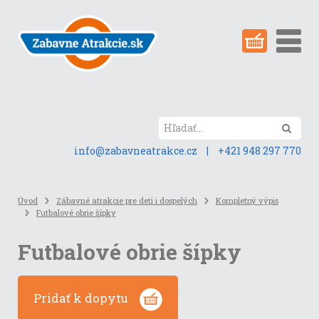
Preskočiť
na
obsah
stránky
Hľada
info@zabavneatrakce.cz
|
+421 948 297 770
Úvod
Zábavné atrakcie pre deti i dospelých
Kompletný výpis
Futbalové obrie šípky
Futbalové obrie šípky
Pridať k dopytu