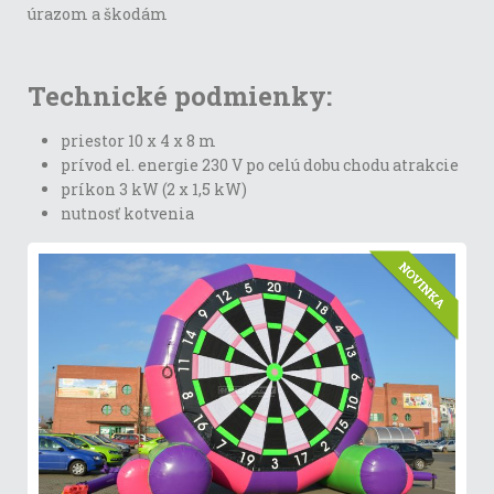
úrazom a škodám
Technické podmienky:
priestor 10 x 4 x 8 m
prívod el. energie 230 V po celú dobu chodu atrakcie
príkon 3 kW (2 x 1,5 kW)
nutnosť kotvenia