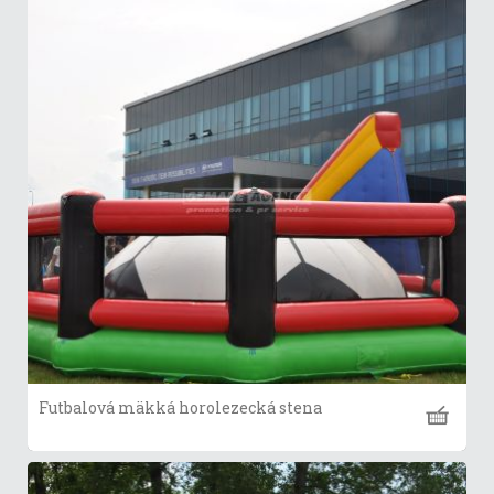
Futbalová mäkká horolezecká stena