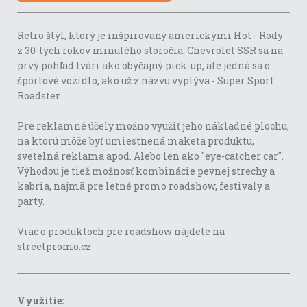
Retro štýl, ktorý je inšpirovaný americkými Hot - Rody
z 30-tych rokov minulého storočia. Chevrolet SSR sa na
prvý pohľad tvári ako obyčajný pick-up, ale jedná sa o
športové vozidlo, ako už z názvu vyplýva - Super Sport
Roadster.
Pre reklamné účely možno využiť jeho nákladné plochu,
na ktorú môže byť umiestnená maketa produktu,
svetelná reklama apod. Alebo len ako "eye-catcher car".
Výhodou je tiež možnosť kombinácie pevnej strechy a
kabria, najmä pre letné promo roadshow, festivaly a
party.
Viac o produktoch pre roadshow nájdete na
streetpromo.cz
Využitie: