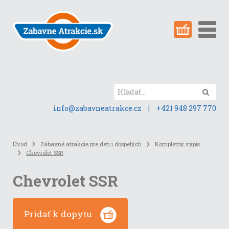
Preskočiť
na
obsah
stránky
Hľada
info@zabavneatrakce.cz
|
+421 948 297 770
Úvod
Zábavné atrakcie pre deti i dospelých
Kompletný výpis
Chevrolet SSR
Chevrolet SSR
Pridať k dopytu