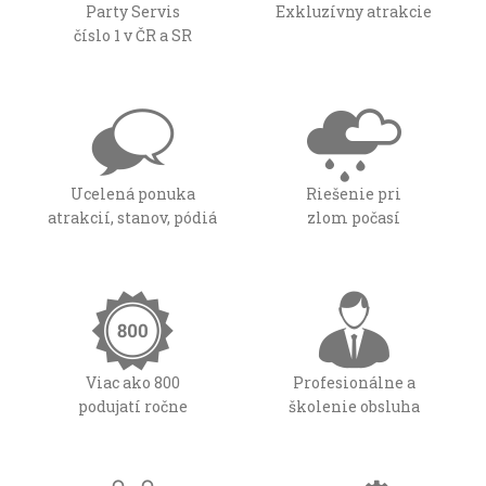
Party Servis
Exkluzívny atrakcie
číslo 1 v ČR a SR
Ucelená ponuka
Riešenie pri
atrakcií, stanov, pódiá
zlom počasí
Viac ako 800
Profesionálne a
podujatí ročne
školenie obsluha