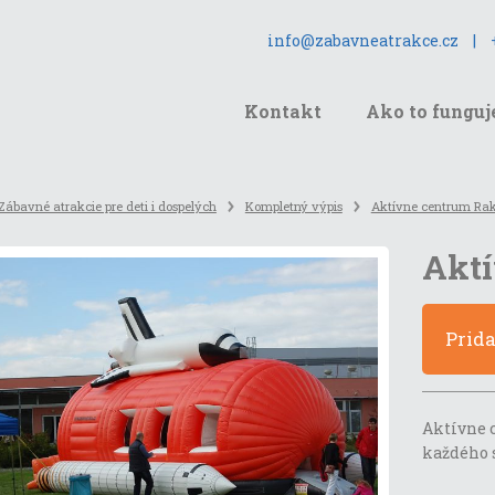
info@zabavneatrakce.cz
|
Kontakt
Ako to funguj
Zábavné atrakcie pre deti i dospelých
Kompletný výpis
Aktívne centrum Ra
Aktí
Prid
Aktívne 
každého s