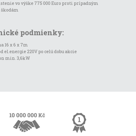
istenie vo výške 775 000 Euro proti prípadným
a škodám
nické podmienky:
a 16 x 6 x 7m
d el.energie 220V po celú dobu akcie
on min. 3,6kW