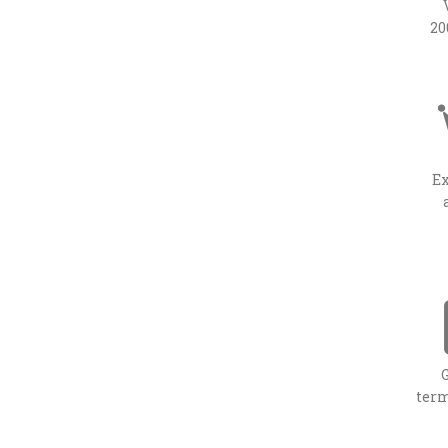
20
E
term