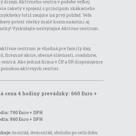
 dizajn Aktívneho centra v podobe veľkej
cie rakety v spojení s princípom skákacieho
mykľavky totiž zaujme na prvý pohľad. Veľa
ábavy poteší všetky malé kozmonautmi aj
tky! Vyskúšajte nezvyčajné Aktívne centrum
aktívne centrum je vhodná pre family day,
ň, firemné akcie, obecné slávnosti, roadshow,
centrá. Ako jediná firma v ČR a SR disponujeme
 ponukou aktívnych centier.
á cena 4 hodiny prevádzky: 660 Euro +
odin: 790 Euro + DPH
odin: 860 Euro + DPH
huje:
montáž, demontáž, obsluhu po celú dobu