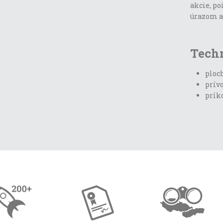
akcie, po
úrazom 
Tech
ploch
prívo
prík