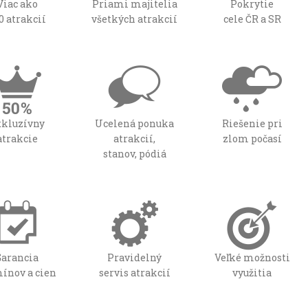
Viac ako
Priami majitelia
Pokrytie
0 atrakcií
všetkých atrakcií
cele ČR a SR
xkluzívny
Ucelená ponuka
Riešenie pri
atrakcie
atrakcií,
zlom počasí
stanov, pódiá
Garancia
Pravidelný
Veľké možnosti
ínov a cien
servis atrakcií
využitia