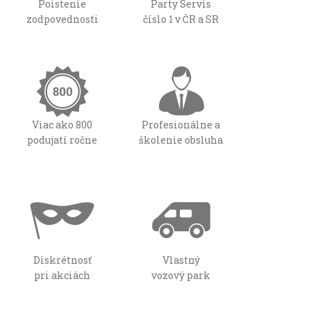
Poistenie
Party Servis
zodpovednosti
číslo 1 v ČR a SR
Viac ako 800
Profesionálne a
podujatí ročne
školenie obsluha
Diskrétnosť
Vlastný
pri akciách
vozový park