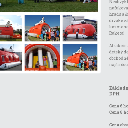
Neobvyklý
nafukova
hradu a š
divoké z
kozmonau
Raketa!
Atrakcie 
detský de
obchodné 
najširšou
Základn
DPH
Cena 6 h
Cena 8 h
Cena obsa