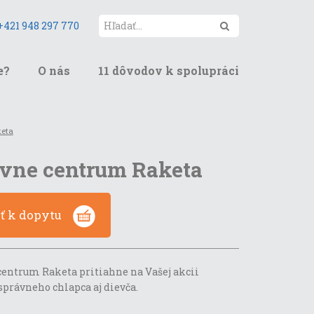
Hľadať
+421 948 297 770
e?
O nás
11 dôvodov k spolupráci
keta
vne centrum Raketa
ať k dopytu
centrum Raketa pritiahne na Vašej akcii
právneho chlapca aj dievča.