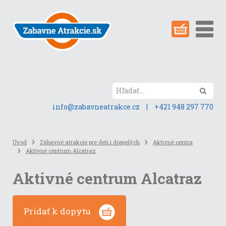
Preskočiť
na
obsah
stránky
Hľada
info@zabavneatrakce.cz
|
+421 948 297 770
Úvod
Zábavné atrakcie pre deti i dospelých
Aktivné centra
Aktivné centrum Alcatraz
Aktivné centrum Alcatraz
Pridať k dopytu