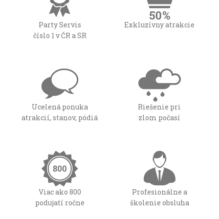
Party Servis
Exkluzívny atrakcie
číslo 1 v ČR a SR
Ucelená ponuka
Riešenie pri
atrakcií, stanov, pódiá
zlom počasí
Viac ako 800
Profesionálne a
podujatí ročne
školenie obsluha