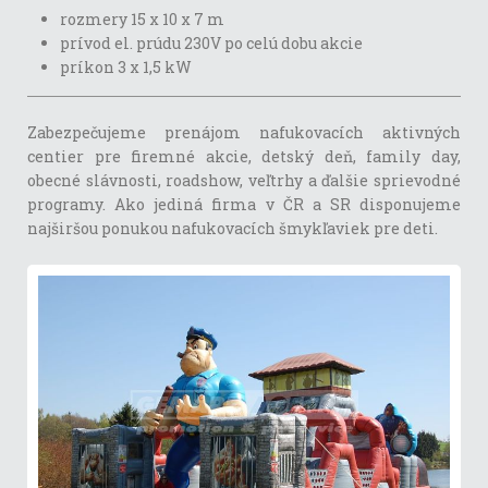
rozmery 15 x 10 x 7 m
prívod el. prúdu 230V po celú dobu akcie
príkon 3 x 1,5 kW
Zabezpečujeme prenájom nafukovacích aktivných
centier pre firemné akcie, detský deň, family day,
obecné slávnosti, roadshow, veľtrhy a ďalšie sprievodné
programy. Ako jediná firma v ČR a SR disponujeme
najširšou ponukou nafukovacích šmykľaviek pre deti.