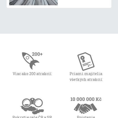
Viac ako 200 atrakcií
Priami majitelia
všetkých atrakcií
Pokrytie cele ČR a SR
Poistenie