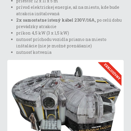
priestor 12 x 11 x 5 m
prívod elektrickej energie, až na miesto, kde bude
atrakcia inštalovaná
2x samostatne istený kábel 230V/16A,
po celú dobu
prevádzky atrakcie
príkon 4,5 kW (3 x 1,5 kW)
nutnosť príchodu vozidla priamo na miesto
inštalácie (nie je možné prenášanie)
nutnosť kotvenia