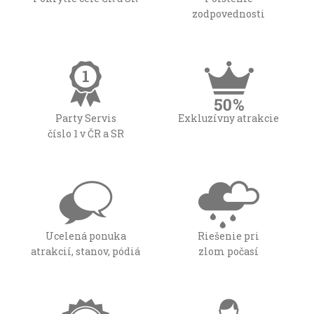
zodpovednosti
Party Servis
Exkluzívny atrakcie
číslo 1 v ČR a SR
Ucelená ponuka
Riešenie pri
atrakcií, stanov, pódiá
zlom počasí