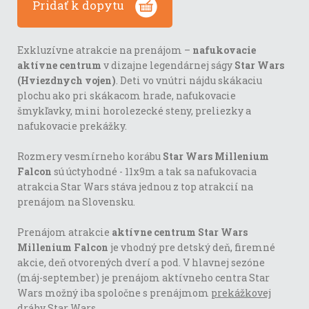
Pridať k dopytu
Exkluzívne atrakcie na prenájom –
nafukovacie
aktívne centrum
v dizajne legendárnej ságy
Star Wars
(Hviezdnych vojen)
. Deti vo vnútri nájdu skákaciu
plochu ako pri skákacom hrade, nafukovacie
šmykľavky, mini horolezecké steny, preliezky a
nafukovacie prekážky.
Rozmery vesmírneho korábu
Star Wars Millenium
Falcon
sú úctyhodné - 11x9m a tak sa nafukovacia
atrakcia Star Wars stáva jednou z top atrakcií na
prenájom na Slovensku.
Prenájom atrakcie
aktívne centrum Star Wars
Millenium Falcon
je vhodný pre detský deň, firemné
akcie, deň otvorených dverí a pod. V hlavnej sezóne
(máj-september) je prenájom aktívneho centra Star
Wars možný iba spoločne s prenájmom
prekážkovej
dráhy Star Wars.