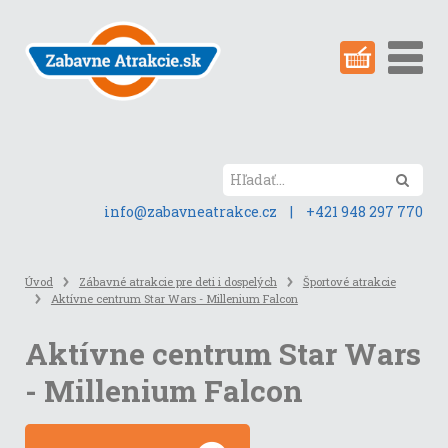
Preskočiť
na
obsah
stránky
Hľada
info@zabavneatrakce.cz
|
+421 948 297 770
Úvod
Zábavné atrakcie pre deti i dospelých
Športové atrakcie
Aktívne centrum Star Wars - Millenium Falcon
Aktívne centrum Star Wars
- Millenium Falcon