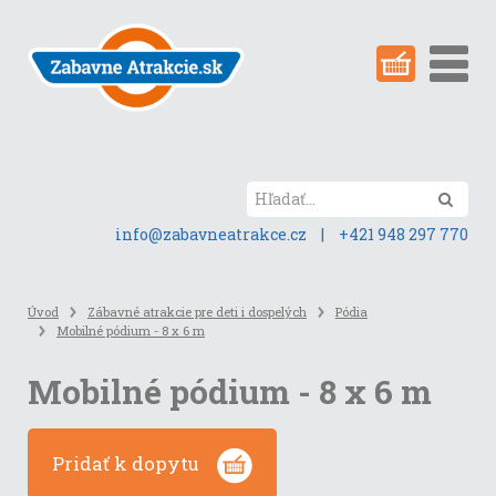
Preskočiť
na
obsah
stránky
Hľada
info@zabavneatrakce.cz
|
+421 948 297 770
Úvod
Zábavné atrakcie pre deti i dospelých
Pódia
Mobilné pódium - 8 x 6 m
Mobilné pódium - 8 x 6 m
Pridať k dopytu