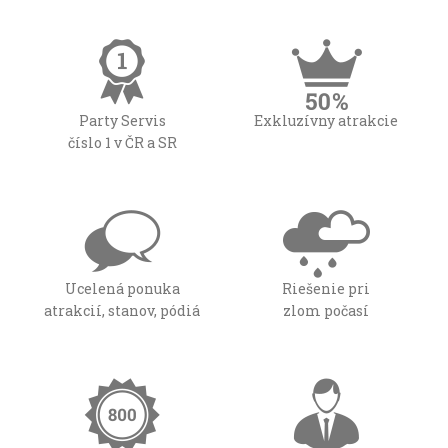
Party Servis
Exkluzívny atrakcie
číslo 1 v ČR a SR
Ucelená ponuka
Riešenie pri
atrakcií, stanov, pódiá
zlom počasí