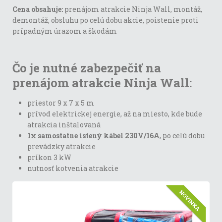
Cena obsahuje:
prenájom atrakcie Ninja Wall, montáž,
demontáž, obsluhu po celú dobu akcie, poistenie proti
prípadným úrazom a škodám
Čo je nutné zabezpečiť na
prenájom atrakcie Ninja Wall:
priestor 9 x 7 x 5 m
prívod elektrickej energie, až na miesto, kde bude
atrakcia inštalovaná
1x samostatne istený kábel 230V/16A
, po celú dobu
prevádzky atrakcie
príkon 3 kW
nutnosť kotvenia atrakcie