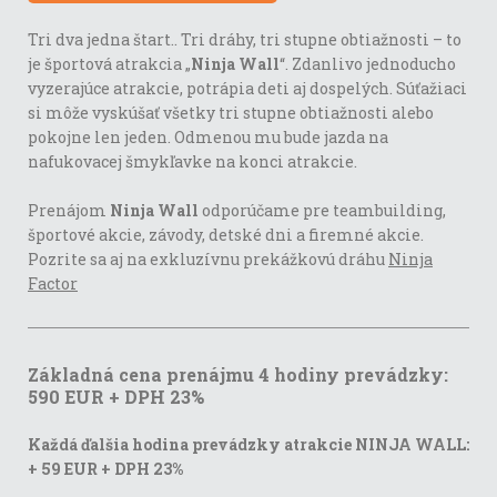
Tri dva jedna štart.. Tri dráhy, tri stupne obtiažnosti – to
je športová atrakcia „
Ninja Wall
“. Zdanlivo jednoducho
vyzerajúce atrakcie, potrápia deti aj dospelých. Súťažiaci
si môže vyskúšať všetky tri stupne obtiažnosti alebo
pokojne len jeden. Odmenou mu bude jazda na
nafukovacej šmykľavke na konci atrakcie.
Prenájom
Ninja Wall
odporúčame pre teambuilding,
športové akcie, závody, detské dni a firemné akcie.
Pozrite sa aj na exkluzívnu prekážkovú dráhu
Ninja
Factor
Základná cena prenájmu 4 hodiny prevádzky:
590 EUR + DPH 23%
Každá ďalšia hodina prevádzky atrakcie NINJA WALL:
+ 59 EUR + DPH 23%