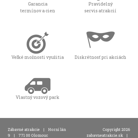
Garancia
Pravidelný
termínov a cien
servis atrakcií
Veľké možnosti využitia
Diskrétnosť pri akciách
Vlastný vozový park
,
Zábavné atrakcie
|
Horní lán
Copyright 2026
,
9
|
771 00 Olomouc
zabavneatrakcie.sk
|