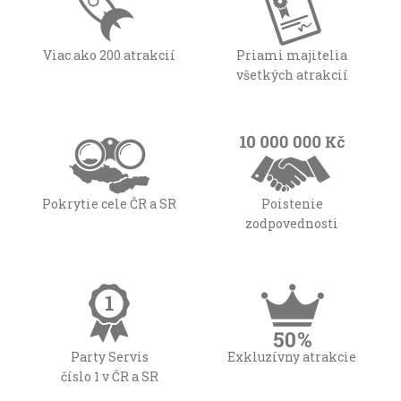
Viac ako 200 atrakcií
Priami majitelia
všetkých atrakcií
Pokrytie cele ČR a SR
Poistenie
zodpovednosti
Party Servis
Exkluzívny atrakcie
číslo 1 v ČR a SR