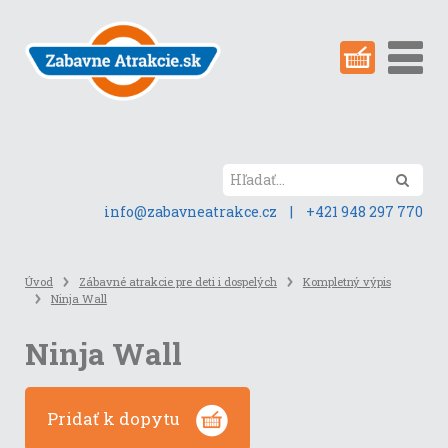
Preskočiť
na
obsah
stránky
Hľada
info@zabavneatrakce.cz
|
+421 948 297 770
Úvod
Zábavné atrakcie pre deti i dospelých
Kompletný výpis
Ninja Wall
Ninja Wall
Pridať k dopytu