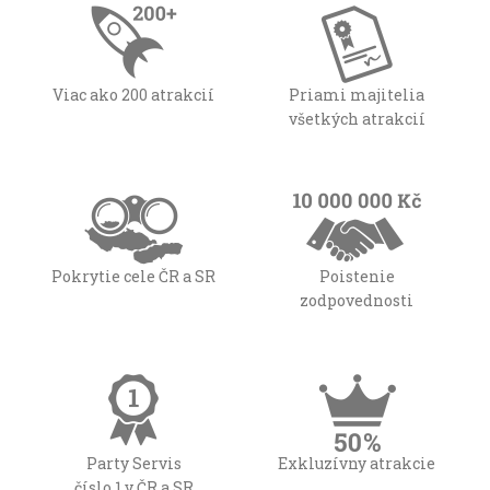
Viac ako 200 atrakcií
Priami majitelia
všetkých atrakcií
Pokrytie cele ČR a SR
Poistenie
zodpovednosti
Party Servis
Exkluzívny atrakcie
číslo 1 v ČR a SR