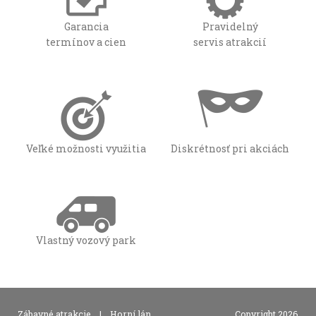
Garancia
Pravidelný
termínov a cien
servis atrakcií
Veľké možnosti využitia
Diskrétnosť pri akciách
Vlastný vozový park
,
Zábavné atrakcie
|
Horní lán
Copyright 2026