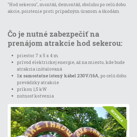
"Hod sekerou", montáž, demontáž, obsluhu po celú dobu
akcie, poistenie proti prípadným úrazom a škodám
Čo je nutné zabezpečiť na
prenájom atrakcie hod sekerou:
priestor 7 x 5 x 4 m
prívod elektrickej energie, až na miesto, kde bude
atrakcia inštalovaná
1x samostatne istený kábel 230V/16A
, po celú dobu
prevádzky atrakcie
príkon 1,5 kW
nutnosť kotvenia