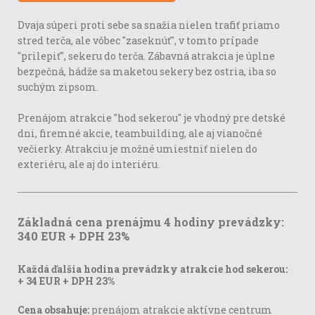
Dvaja súperi proti sebe sa snažia nielen trafiť priamo
stred terča, ale vôbec "zaseknúť", v tomto prípade
"prilepiť", sekeru do terča. Zábavná atrakcia je úplne
bezpečná, hádže sa maketou sekery bez ostria, iba so
suchým zipsom.
Prenájom atrakcie "hod sekerou" je vhodný pre detské
dni, firemné akcie, teambuilding, ale aj vianočné
večierky. Atrakciu je možné umiestniť nielen do
exteriéru, ale aj do interiéru.
Základná cena prenájmu 4 hodiny prevádzky:
340 EUR + DPH 23%
Každá ďalšia hodina prevádzky atrakcie hod sekerou:
+ 34 EUR + DPH 23%
Cena obsahuje:
prenájom atrakcie aktívne centrum