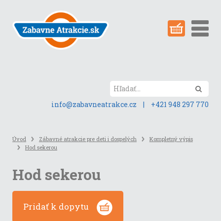
Preskočiť
na
obsah
stránky
Hľada
info@zabavneatrakce.cz
|
+421 948 297 770
Úvod
Zábavné atrakcie pre deti i dospelých
Kompletný výpis
Hod sekerou
Hod sekerou
Pridať k dopytu